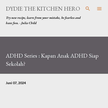
Langsung ke konten utama
DYDIE THE KITCHEN HERO
Try new recipe, learn from your mistake, be fearless and
have fun. - Julia Child
ADHD Series : Kapan Anak ADHD Siap
Sekolah?
Juni 07, 2024