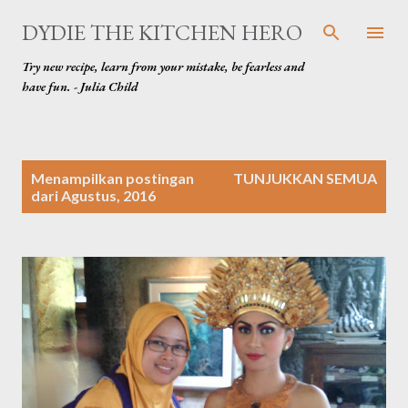
Langsung ke konten utama
DYDIE THE KITCHEN HERO
Try new recipe, learn from your mistake, be fearless and
have fun. - Julia Child
P
Menampilkan postingan
TUNJUKKAN SEMUA
o
dari Agustus, 2016
s
t
i
n
g
a
n